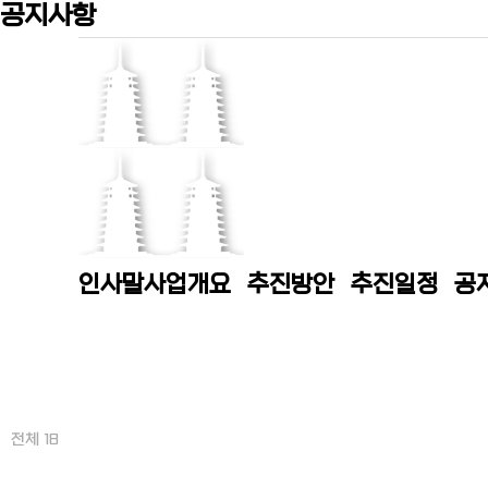
공지사항
인사말
사업개요
추진방안
추진일정
공
전체 18