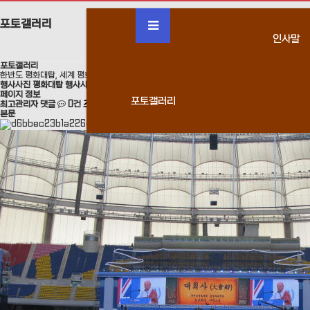
포토갤러리
인사말
포토갤러리
한반도 평화대탑, 세계 평화대탑 건립
행사사진
평화대탑 행사사진
페이지 정보
포토갤러리
최고관리자
댓글
0건
조회
1,390회
22-05-03 10:29
본문